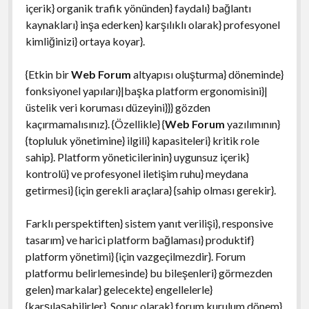
içerik} organik trafik yönünden} faydalı} bağlantı
kaynakları} inşa ederken} karşılıklı olarak} profesyonel
kimliğinizi} ortaya koyar}.
{Etkin bir
Web Forum
altyapısı oluşturma} döneminde}
fonksiyonel yapıları}|başka platform ergonomisini}|
üstelik veri koruması düzeyini}}} gözden
kaçırmamalısınız}. {Özellikle} {
Web Forum
yazılımının}
{topluluk yönetimine} ilgili} kapasiteleri} kritik role
sahip}. Platform yöneticilerinin} uygunsuz içerik}
kontrolü} ve profesyonel iletişim ruhu} meydana
getirmesi} {için gerekli araçlara} {sahip olması gerekir}.
Farklı perspektiften} sistem yanıt verilişi}, responsive
tasarım} ve harici platform bağlaması} produktif}
platform yönetimi} {için vazgeçilmezdir}. Forum
platformu belirlemesinde} bu bileşenleri} görmezden
gelen} markalar} gelecekte} engellelerle}
{karşılaşabilirler}. Sonuç olarak} forum kurulum dönem}