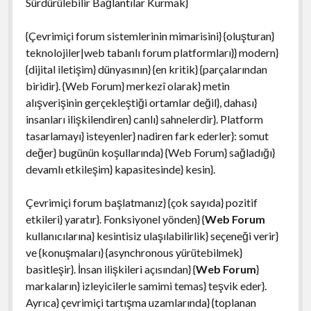
Sürdürülebilir Bağlantılar Kurmak}
{Çevrimiçi forum sistemlerinin mimarisini} {oluşturan}
teknolojiler|web tabanlı forum platformları}} modern}
{dijital iletişim} dünyasının} {en kritik} {parçalarından
biridir}. {Web Forum} merkezî olarak} metin
alışverişinin gerçekleştiği ortamlar değil}, dahası}
insanları ilişkilendiren} canlı} sahnelerdir}. Platform
tasarlamayı} isteyenler} nadiren fark ederler}: somut
değer} bugünün koşullarında} {Web Forum} sağladığı}
devamlı etkileşim} kapasitesinde} kesin}.
Çevrimiçi forum başlatmanız} {çok sayıda} pozitif
etkileri} yaratır}. Fonksiyonel yönden} {
Web Forum
kullanıcılarına} kesintisiz ulaşılabilirlik} seçeneği verir}
ve {konuşmaları} {asynchronous yürütebilmek}
basitleşir}. İnsan ilişkileri açısından} {
Web Forum
}
markaların} izleyicilerle samimi temas} teşvik eder}.
Ayrıca} çevrimiçi tartışma uzamlarında} {toplanan