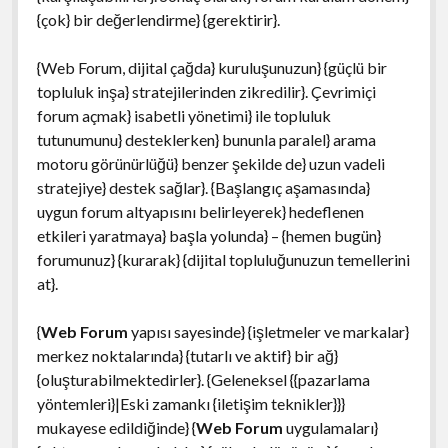
{çok} bir değerlendirme} {gerektirir}.
{Web Forum, dijital çağda} kuruluşunuzun} {güçlü bir
topluluk inşa} stratejilerinden zikredilir}. Çevrimiçi
forum açmak} isabetli yönetimi} ile topluluk
tutunumunu} desteklerken} bununla paralel} arama
motoru görünürlüğü} benzer şekilde de} uzun vadeli
stratejiye} destek sağlar}. {Başlangıç aşamasında}
uygun forum altyapısını belirleyerek} hedeflenen
etkileri yaratmaya} başla yolunda} – {hemen bugün}
forumunuz} {kurarak} {dijital topluluğunuzun temellerini
at}.
{
Web Forum
yapısı sayesinde} {işletmeler ve markalar}
merkez noktalarında} {tutarlı ve aktif} bir ağ}
{oluşturabilmektedirler}. {Geleneksel {{pazarlama
yöntemleri}|Eski zamankı {iletişim teknikler}}}
mukayese edildiğinde} {
Web Forum
uygulamaları}