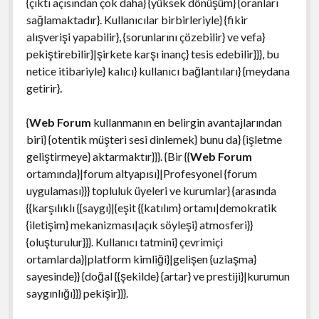
{çıktı açısından çok daha} {yüksek dönüşüm} {oranları
sağlamaktadır}. Kullanıcılar birbirleriyle} {fikir
alışverişi yapabilir}, {sorunlarını çözebilir} ve vefa}
pekiştirebilir}|şirkete karşı inanç} tesis edebilir}}}, bu
netice itibariyle} kalıcı} kullanıcı bağlantıları} {meydana
getirir}.
{
Web Forum
kullanmanın en belirgin avantajlarından
biri} {otentik müşteri sesi dinlemek} bunu da} {işletme
geliştirmeye} aktarmaktır}}}. {Bir {{
Web Forum
ortamında}|forum altyapısı}|Profesyonel {forum
uygulaması}}} topluluk üyeleri ve kurumlar} {arasında
{{karşılıklı {{saygı}|{eşit {{katılım} ortamı|demokratik
{iletişim} mekanizması|açık söyleşi} atmosferi}}
{oluşturulur}}}. Kullanıcı tatmini} çevrimiçi
ortamlarda}|platform kimliği}|gelişen {uzlaşma}
sayesinde}} {doğal {{şekilde} {artar} ve prestiji}|kurumun
saygınlığı}}} pekişir}}}.