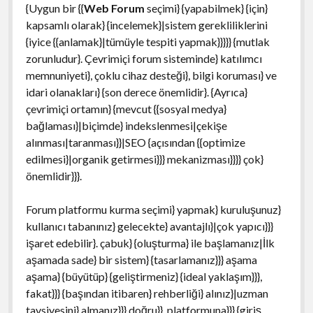
{Uygun bir {{
Web Forum
seçimi} {yapabilmek} {için}
kapsamlı olarak} {incelemek}|sistem gerekliliklerini
{iyice {{anlamak}|tümüyle tespiti yapmak}}}}} {mutlak
zorunludur}. Çevrimiçi forum sisteminde} katılımcı
memnuniyeti}, çoklu cihaz desteği}, bilgi koruması} ve
idari olanakları} {son derece önemlidir}. {Ayrıca}
çevrimiçi ortamın} {mevcut {{sosyal medya}
bağlaması}|biçimde} indekslenmesi|çekişe
alınması|taranması}}|SEO {açısından {{optimize
edilmesi}|organik getirmesi}}} mekanizması}}}} çok}
önemlidir}}}.
Forum platformu kurma seçimi} yapmak} kuruluşunuz}
kullanıcı tabanınız} gelecekte} avantajlı}|çok yapıcı}}}
işaret edebilir}. çabuk} {oluşturma} ile başlamanız|İlk
aşamada sade} bir sistem} {tasarlamanız}}} aşama
aşama} {büyütüp} {geliştirmeniz} {ideal yaklaşım}}},
fakat}}} {başından itibaren} rehberliği} alınız}|uzman
tavsiyesini} almanız}}} doğru}}. platformuna}}} {giriş