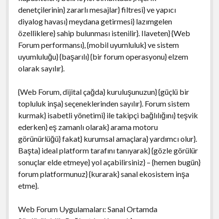
denetçilerinin} zararlı mesajlar} filtresi} ve yapıcı
diyalog havası} meydana getirmesi} lazımgelen
özelliklere} sahip bulunması istenilir}. Ilaveten} {Web
Forum performansı}, {mobil uyumluluk} ve sistem
uyumluluğu} {başarılı} {bir forum operasyonu} elzem
olarak sayılır}.
{Web Forum, dijital çağda} kuruluşunuzun} {güçlü bir
topluluk inşa} seçeneklerinden sayılır}. Forum sistem
kurmak} isabetli yönetimi} ile takipçi bağlılığını} teşvik
ederken} eş zamanlı olarak} arama motoru
görünürlüğü} fakat} kurumsal amaçlara} yardımcı olur}.
Başta} ideal platform tarafını tanıyarak} {gözle görülür
sonuçlar elde etmeye} yol açabilirsiniz} – {hemen bugün}
forum platformunuz} {kurarak} sanal ekosistem inşa
etme}.
Web Forum Uygulamaları: Sanal Ortamda