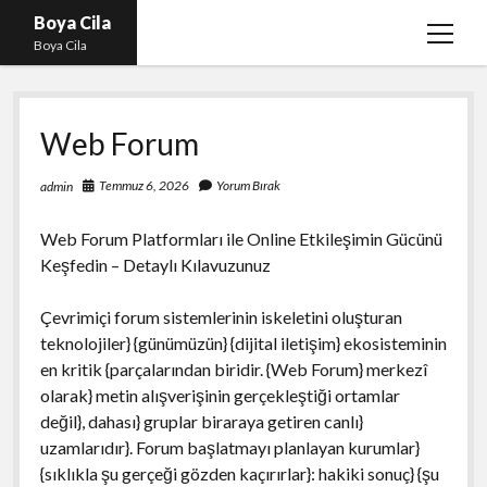
Boya Cila
menüy
Boya Cila
aç
En İyi Tiktok Takipçi Hilesi
Web Forum
Liste
Parasız Instagram Türk Takipçi Hilesi
Temmuz 6, 2026
Yorum Bırak
admin
Sayfa Listesi
Web Forum Platformları ile Online Etkileşimin Gücünü
Shorts Abone Arttırma Hilesi Parasız
Keşfedin – Detaylı Kılavuzunuz
Çevrimiçi forum sistemlerinin iskeletini oluşturan
teknolojiler} {günümüzün} {dijital iletişim} ekosisteminin
en kritik {parçalarından biridir. {Web Forum} merkezî
olarak} metin alışverişinin gerçekleştiği ortamlar
değil}, dahası} gruplar biraraya getiren canlı}
uzamlarıdır}. Forum başlatmayı planlayan kurumlar}
{sıklıkla şu gerçeği gözden kaçırırlar}: hakiki sonuç} {şu