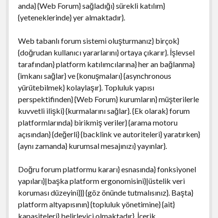
anda} {Web Forum} sağladığı} sürekli katılım}
{yeteneklerinde} yer almaktadır}.
Web tabanlı forum sistemi oluşturmanız} birçok}
{doğrudan kullanıcı yararlarını} ortaya çıkarır}. İşlevsel
tarafından} platform katılımcılarına} her an bağlanma}
{imkanı sağlar} ve {konuşmaları} {asynchronous
yürütebilmek} kolaylaşır}. Topluluk yapısı
perspektifinden} {Web Forum} kurumların} müşterilerle
kuvvetli ilişki} {kurmalarını sağlar}. {Ek olarak} forum
platformlarında} birikmiş veriler} {arama motoru
açısından} {değerli} {backlink ve autoriteleri} yaratırken}
{aynı zamanda} kurumsal mesajınızı} yayınlar}.
Doğru forum platformu kararı} esnasında} fonksiyonel
yapıları}|başka platform ergonomisini}|üstelik veri
koruması düzeyini}}} {göz önünde tutmalısınız}. Başta}
platform altyapısının} {topluluk yönetimine} {ait}
kapasiteleri} belirleyici olmaktadır}. İçerik