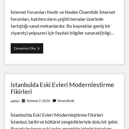
İnternet Forumları Nedir ve Neden Önemlidir İnternet
forumları, katılımcıların çeşitli temalar üzerinde
tartıştığı sanal mekanlardur. Bu kaynaklar geniş bir
ziyaretçi yelpazesi için faydalı bilgiler sunarak|bilgi…
internet
Devamını Oku
forumları
İstanbulda Eski Evleri Modernlestirme
Fikirleri
Temmuz 2, 2026
Yorum Bırak
admin
İstanbul’da Eski Evleri Modernleştirme Fikirleri
İstanbul, tarihi ve kültürel zenginlikleriyle dolu bir şehir.
Burada bulunan eski evler, geçmişin izlerini taşırken,