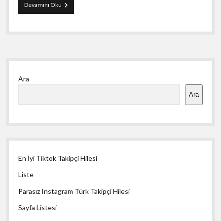
Diyetisyen
Devamını Oku
Programi
İle
Saglikli
Ogle
Yemegi
Yan
Ara
Menü
Ara
En İyi Tiktok Takipçi Hilesi
Liste
Parasız Instagram Türk Takipçi Hilesi
Sayfa Listesi