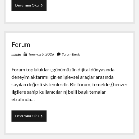
Cesme
Devamını Oku
Gezi
Rehberi
Plajlar
Ve
Alacati
Forum
Temmuz 6, 2026
Yorum Bırak
admin
Forum toplulukları, günümüzün dijital dünyasında
deneyim aktarımı için en işlevsel araçlar arasında
sayılan değerli sistemlerdir. Bir forum, temelde, {benzer
ilgilere sahip kullanıcıların|belli başlı temalar
etrafında…
Forum
Devamını Oku