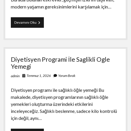
modern yaşamın gereksinimlerini karşılamak için…
İstanbulda
Devamını Oku
Eski
Evleri
Modernlestirme
Fikirleri
Diyetisyen Programi İle Saglikli Ogle
Yemegi
Temmuz 1, 2026
Yorum Bırak
admin
Diyetisyen programı ile sağlıklı öğle yemeği Bu
makalede, diyetisyen programlarının sağlıklı öğle
yemekleri oluşturma üzerindeki etkilerini
inceleyeceğiz. Sağlıklı beslenme, sadece kilo kontrolü
için değil, aynı…