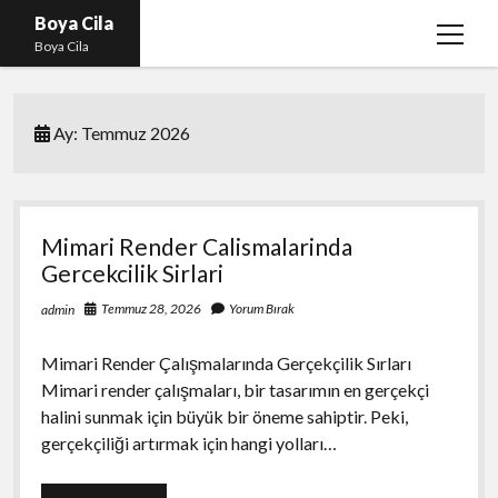
Boya Cila
menüy
Boya Cila
aç
En İyi Tiktok Takipçi Hilesi
Ay:
Temmuz 2026
Liste
Parasız Instagram Türk Takipçi Hilesi
Sayfa Listesi
Mimari Render Calismalarinda
Shorts Abone Arttırma Hilesi Parasız
Gercekcilik Sirlari
Temmuz 28, 2026
Yorum Bırak
admin
Mimari Render Çalışmalarında Gerçekçilik Sırları
Mimari render çalışmaları, bir tasarımın en gerçekçi
halini sunmak için büyük bir öneme sahiptir. Peki,
gerçekçiliği artırmak için hangi yolları…