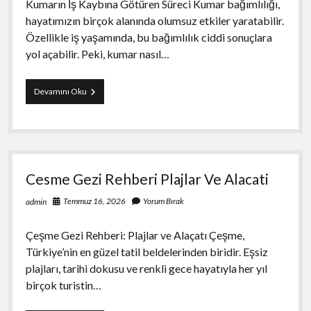
Kumarın İş Kaybına Götüren Süreci Kumar bağımlılığı,
hayatımızın birçok alanında olumsuz etkiler yaratabilir.
Özellikle iş yaşamında, bu bağımlılık ciddi sonuçlara
yol açabilir. Peki, kumar nasıl…
Kumarin
Devamını Oku
İs
Kaybina
Goturen
Sureci
Cesme Gezi Rehberi Plajlar Ve Alacati
Temmuz 16, 2026
Yorum Bırak
admin
Çeşme Gezi Rehberi: Plajlar ve Alaçatı Çeşme,
Türkiye’nin en güzel tatil beldelerinden biridir. Eşsiz
plajları, tarihi dokusu ve renkli gece hayatıyla her yıl
birçok turistin…