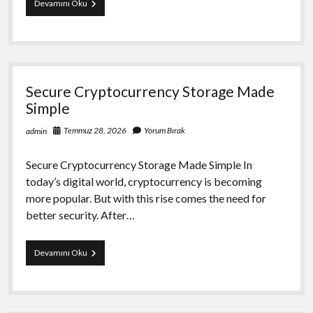
Mimari
Devamını Oku
Render
Calismalarinda
Gercekcilik
Sirlari
Secure Cryptocurrency Storage Made
Simple
Temmuz 28, 2026
Yorum Bırak
admin
Secure Cryptocurrency Storage Made Simple In
today’s digital world, cryptocurrency is becoming
more popular. But with this rise comes the need for
better security. After…
Secure
Devamını Oku
Cryptocurrency
Storage
Made
Simple