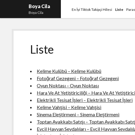
Boya Cila
En İyi Tiktok Takipçi Hilesi
Liste
Paras
Boya Cila
Liste
Kelime Kulübü – Kelime Kulübü
Fotoğraf Gezegeni – Fotoğraf Gezegeni
Oyun Noktası – Oyun Noktası
Hara Ve At Yetiştiriciliği – Hara Ve At Yetiştirici
Elektrikli Tesisat İşleri – Elektrikli Tesisat İşleri
Kelime Vahşisi – Kelime Vahşisi
Sinema Eleştirmeni – Sinema Eleştirmeni
Toptan Ayakkabı Satışı – Toptan Ayakkabı Satış
Evcil Hayvan Sevdalıları – Evcil Hayvan Sevdalıl