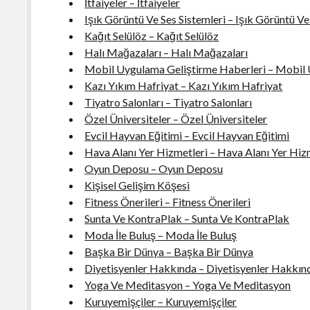
İtfaiyeler – İtfaiyeler
Işık Görüntü Ve Ses Sistemleri – Işık Görüntü Ve
Kağıt Selülöz – Kağıt Selülöz
Halı Mağazaları – Halı Mağazaları
Mobil Uygulama Geliştirme Haberleri – Mobil 
Kazı Yıkım Hafriyat – Kazı Yıkım Hafriyat
Tiyatro Salonları – Tiyatro Salonları
Özel Üniversiteler – Özel Üniversiteler
Evcil Hayvan Eğitimi – Evcil Hayvan Eğitimi
Hava Alanı Yer Hizmetleri – Hava Alanı Yer Hiz
Oyun Deposu – Oyun Deposu
Kişisel Gelişim Köşesi
Fitness Önerileri – Fitness Önerileri
Sunta Ve KontraPlak – Sunta Ve KontraPlak
Moda İle Buluş – Moda İle Buluş
Başka Bir Dünya – Başka Bir Dünya
Diyetisyenler Hakkında – Diyetisyenler Hakkın
Yoga Ve Meditasyon – Yoga Ve Meditasyon
Kuruyemişçiler – Kuruyemişçiler