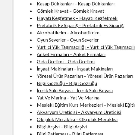
Kasap Dükkanları – Kasap Dükkanları
Gömlek Kravat – Gömlek Kravat
Hayatı Keşfetmek – Hayatı Keşfetmek
Prefabrik Ev Sipariş – Prefabrik Ev Sipariş
Akrobatikcim – Akrobatikcim
Oyun Severler – Oyun Severler
Yurt İçi Yük Taşımacılığı – Yurt İçi Yük Taşımacılı
Anket Firmaları – Anket Firmaları
Gıda Üretimi – Gıda Üretimi
İnşaat Makinaları – İnşaat Makinaları
Yöresel Ürün Pazarları – Yöresel Ürün Pazarları
Bilgi Gözlüğü – Bilgi Gözlüğü
İçerik Sulu Boyası – İçerik Sulu Boyası
Yat Ve Marina – Yat Ve Marina
Mesleki Eğitim Kurs Merkezleri – Mesleki Eğit
Akvaryum Üreticisi – Akvaryum Üreticisi
Okçuluk Meraklısı – Okçuluk Meraklısı
Bilgi Arşivi – Bilgi Arşivi
Bilgi Patlaması – Bilgi Patlaması