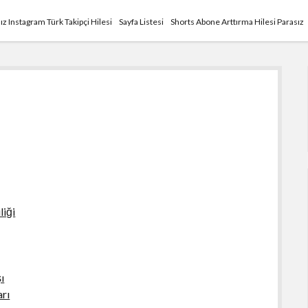
ız Instagram Türk Takipçi Hilesi
Sayfa Listesi
Shorts Abone Arttırma Hilesi Parasız
liği
ı
arı