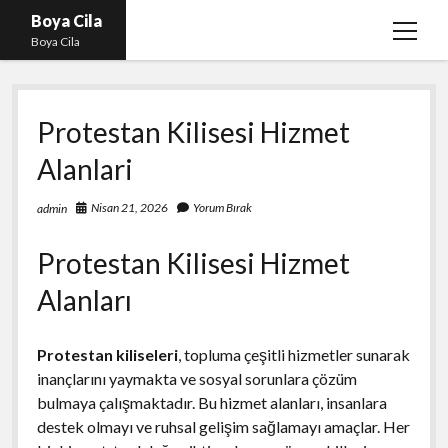
Boya Cila
menüy
Boya Cila
aç
En İyi Tiktok Takipçi Hilesi
Protestan Kilisesi Hizmet
Liste
Alanlari
Parasız Instagram Türk Takipçi Hilesi
Sayfa Listesi
Nisan 21, 2026
Yorum Bırak
admin
Shorts Abone Arttırma Hilesi Parasız
Protestan Kilisesi Hizmet
Alanları
Protestan kiliseleri
, topluma çeşitli hizmetler sunarak
inançlarını yaymakta ve sosyal sorunlara çözüm
bulmaya çalışmaktadır. Bu hizmet alanları, insanlara
destek olmayı ve ruhsal gelişim sağlamayı amaçlar. Her