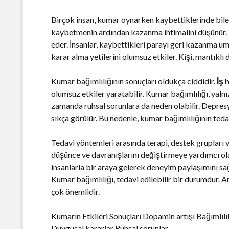
Birçok insan, kumar oynarken kaybettiklerinde bil
kaybetmenin ardından kazanma ihtimalini düşünür. B
eder. İnsanlar, kaybettikleri parayı geri kazanma um
karar alma yetilerini olumsuz etkiler. Kişi, mantıkl
Kumar bağımlılığının sonuçları oldukça ciddidir.
İş 
olumsuz etkiler yaratabilir. Kumar bağımlılığı, yaln
zamanda ruhsal sorunlara da neden olabilir. Depres
sıkça görülür. Bu nedenle, kumar bağımlılığının ted
Tedavi yöntemleri arasında terapi, destek grupları ve
düşünce ve davranışlarını değiştirmeye yardımcı ola
insanlarla bir araya gelerek deneyim paylaşımını sa
Kumar bağımlılığı, tedavi edilebilir bir durumdur. A
çok önemlidir.
Kumarın Etkileri Sonuçları Dopamin artışı Bağımlılık
Duygusal kararlar Ruhsal sorunlar