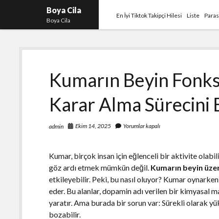
Boya Cila
En İyi Tiktok Takipçi Hilesi
Liste
Paras
Boya Cila
Kumarın Beyin Fonks
Karar Alma Sürecini 
Ekim 14, 2025
Yorumlar kapalı
admin
Kumar, birçok insan için eğlenceli bir aktivite olabi
göz ardı etmek mümkün değil.
Kumarın beyin üzer
etkileyebilir. Peki, bu nasıl oluyor? Kumar oynarken
eder. Bu alanlar, dopamin adı verilen bir kimyasal m
yaratır. Ama burada bir sorun var: Sürekli olarak y
bozabilir.