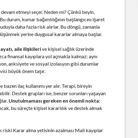
e devam etmeyi seçer. Neden mi? Çünkü beyin,
u durum, kumar bağımlılığının başlangıcını işaret
uduyla daha fazla risk alırlar. Bu döngü, zamanla
ı düşünmek yerine duygusal kararlar almaya başlar.
hayatı, aile ilişkileri
ve kişisel sağlık üzerinde
ızca finansal kayıplara yol açmakla kalmaz; aynı
yon, anksiyete ve sosyal izolasyon gibi durumlar
avisi büyük önem taşır.
 bazen ilaç kullanımı yer alır. Terapi, bireyin
bilir. Destek grupları ise, benzer sorunları yaşayan
ğlar.
Unutulmaması gereken en önemli nokta:
ncak, bu süreçte kişisel kararlılık ve destek almak
 riski Karar alma yetisinin azalması Mali kayıplar