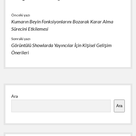
Önceki yazı
Kumarın Beyin Fonksiyonlarını Bozarak Karar Alma
Sürecini Etkilemesi
Sonraki yazı
Görüntülü Showlarda Yayıncılar İçin Kişisel Gelişim
Önerileri
Yan
Ara
Menü
Ara