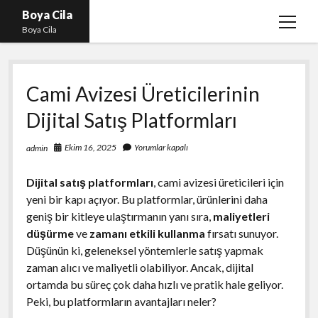
Boya Cila
menüy
Boya Cila
aç
En İyi Tiktok Takipçi Hilesi
Cami Avizesi Üreticilerinin
Liste
Dijital Satış Platformları
Parasız Instagram Türk Takipçi Hilesi
Sayfa Listesi
Ekim 16, 2025
Yorumlar kapalı
admin
Shorts Abone Arttırma Hilesi Parasız
Dijital satış platformları
, cami avizesi üreticileri için
yeni bir kapı açıyor. Bu platformlar, ürünlerini daha
geniş bir kitleye ulaştırmanın yanı sıra,
maliyetleri
düşürme
ve
zamanı etkili kullanma
fırsatı sunuyor.
Düşünün ki, geleneksel yöntemlerle satış yapmak
zaman alıcı ve maliyetli olabiliyor. Ancak, dijital
ortamda bu süreç çok daha hızlı ve pratik hale geliyor.
Peki, bu platformların avantajları neler?