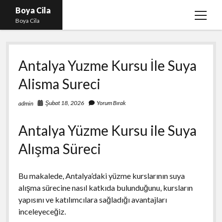
Boya Cila
menüy
Boya Cila
aç
En İyi Tiktok Takipçi Hilesi
Antalya Yuzme Kursu İle Suya
Liste
Alisma Sureci
Parasız Instagram Türk Takipçi Hilesi
Sayfa Listesi
Şubat 18, 2026
Yorum Bırak
admin
Shorts Abone Arttırma Hilesi Parasız
Antalya Yüzme Kursu ile Suya
Alışma Süreci
Bu makalede, Antalya’daki yüzme kurslarının suya
alışma sürecine nasıl katkıda bulunduğunu, kursların
yapısını ve katılımcılara sağladığı avantajları
inceleyeceğiz.