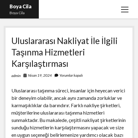
Boya Cila
menüy
Boya Cila
aç
En İyi Tiktok Takipçi Hilesi
Uluslararası Nakliyat İle İlgili
Liste
Taşınma Hizmetleri
Parasız Instagram Türk Takipçi Hilesi
Karşılaştırması
Sayfa Listesi
Shorts Abone Arttırma Hilesi Parasız
Nisan 19, 2024
Yorumlar kapalı
admin
Uluslararası taşınma süreci, insanlar için heyecan verici
bir deneyim olabilir, ancak aynı zamanda zorluklar ve
karmaşıklıklar da barındırır. Farklı nakliye şirketleri,
müşterilerine uluslararası taşınma hizmetleri
sunmaktadır. Bu makalede, çeşitli nakliyat şirketlerinin
sunduğu hizmetlerin karşılaştırmasını yapacak ve size
en uygun seçeneği belirlemenize yardımcı olacak bazı