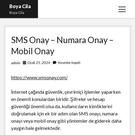
Boya Cila
menüy
Boya Cila
aç
En İyi Tiktok Takipçi Hilesi
SMS Onay – Numara Onay –
Liste
Mobil Onay
Parasız Instagram Türk Takipçi Hilesi
Sayfa Listesi
Ocak 25, 2024
Yorumlar kapalı
admin
Shorts Abone Arttırma Hilesi Parasız
https://www.smsonay.com/
İnternet çağında güvenlik, çevrimiçi işlemler yaparken
en önemli konulardan biridir. Şifreler ve hesap
güvenliği önemli olsa da, kullanıcıların kimliklerini
doğrulamak için ek bir adım olan SMS onayı, numara
onayı veya mobil onay gibi yöntemler de giderek daha
yaygın hale gelmektedir.