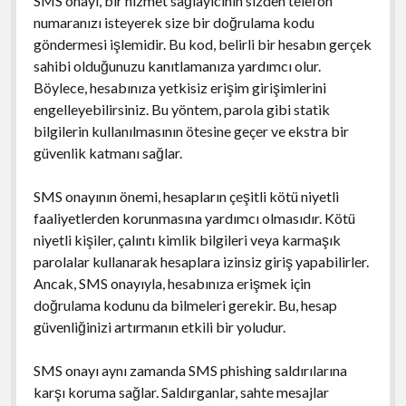
SMS onayı, bir hizmet sağlayıcının sizden telefon
numaranızı isteyerek size bir doğrulama kodu
göndermesi işlemidir. Bu kod, belirli bir hesabın gerçek
sahibi olduğunuzu kanıtlamanıza yardımcı olur.
Böylece, hesabınıza yetkisiz erişim girişimlerini
engelleyebilirsiniz. Bu yöntem, parola gibi statik
bilgilerin kullanılmasının ötesine geçer ve ekstra bir
güvenlik katmanı sağlar.
SMS onayının önemi, hesapların çeşitli kötü niyetli
faaliyetlerden korunmasına yardımcı olmasıdır. Kötü
niyetli kişiler, çalıntı kimlik bilgileri veya karmaşık
parolalar kullanarak hesaplara izinsiz giriş yapabilirler.
Ancak, SMS onayıyla, hesabınıza erişmek için
doğrulama kodunu da bilmeleri gerekir. Bu, hesap
güvenliğinizi artırmanın etkili bir yoludur.
SMS onayı aynı zamanda SMS phishing saldırılarına
karşı koruma sağlar. Saldırganlar, sahte mesajlar