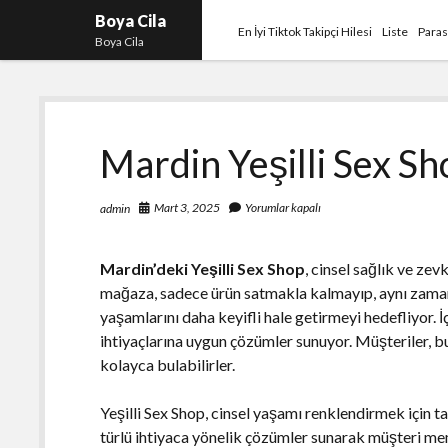
Boya Cila
En İyi Tiktok Takipçi Hilesi
Liste
Paras
Boya Cila
Mardin Yeşilli Sex S
Mart 3, 2025
Yorumlar kapalı
admin
Mardin’deki Yeşilli Sex Shop
, cinsel sağlık ve ze
mağaza, sadece ürün satmakla kalmayıp, aynı zama
yaşamlarını daha keyifli hale getirmeyi hedefliyor. İç
ihtiyaçlarına uygun çözümler sunuyor. Müşteriler, bu
kolayca bulabilirler.
Yeşilli Sex Shop, cinsel yaşamı renklendirmek için ta
türlü ihtiyaca yönelik çözümler sunarak müşteri mem