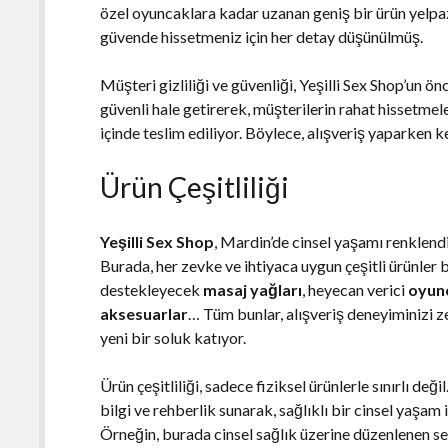
özel oyuncaklara kadar uzanan geniş bir ürün yelpaz
güvende hissetmeniz için her detay düşünülmüş.
Müşteri gizliliği ve güvenliği, Yeşilli Sex Shop’un ön
güvenli hale getirerek, müşterilerin rahat hissetmele
içinde teslim ediliyor. Böylece, alışveriş yaparken k
Ürün Çeşitliliği
Yeşilli Sex Shop
, Mardin’de cinsel yaşamı renklend
Burada, her zevke ve ihtiyaca uygun çeşitli ürünler
destekleyecek
masaj yağları
, heyecan verici
oyun
aksesuarlar
… Tüm bunlar, alışveriş deneyiminizi z
yeni bir soluk katıyor.
Ürün çeşitliliği, sadece fiziksel ürünlerle sınırlı değil
bilgi ve rehberlik sunarak, sağlıklı bir cinsel yaşam 
Örneğin, burada cinsel sağlık üzerine düzenlenen se