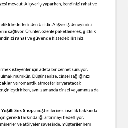
esi mevcut. Alışveriş yaparken, kendinizi rahat ve
celikli hedeflerinden biridir. Alışveriş deneyimini
rini sağlıyor. Ürünler, özenle paketlenerek, gizlilik
endinizi
rahat
ve
güvende
hissedebilirsiniz.
irmek isteyenler için adeta bir cennet sunuyor.
 bulmak mümkün. Düşünsenize, cinsel sağlığınızı
caklar
ve romantik atmosferler yaratacak
enginleştirirken, aynı zamanda cinsel yaşamınıza da
.
Yeşilli Sex Shop
, müşterilerine cinsellik hakkında
için gerekli farkındalığı artırmayı hedefliyor.
minerler ve atölyeler sayesinde, müşteriler hem