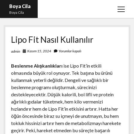
Boya Cila
menüy
Boya Cila
aç
En İyi Tiktok Takipçi Hilesi
Lipo Fit Nasıl Kullanılır
Liste
Parasız Instagram Türk Takipçi Hilesi
Kasım 15, 2024
Yorumlar kapalı
admin
Sayfa Listesi
Beslenme Alışkanlıkları
ise Lipo Fit’in etkili
Shorts Abone Arttırma Hilesi Parasız
olmasında büyük rol oynuyor. Tek başına bu ürünü
kullanmak yeterli değildir. Dengeli ve sağlıklı bir
beslenme programı oluşturmak, sürecinizi
destekleyecektir. Düşük kalorili, bol lifli ve protein
ağırlıklı gıdalar tüketmek, hem kilo vermenizi
hızlandırır hem de Lipo Fit’in etkisini artırır. Hatta her
öğün öncesinde biraz su içmeyi de unutmayın, bu hem
tokluk hissinizi artırır hem de metabolizmayı harekete
geçirir. Peki, hareket etmeden bu süreçte başarılı