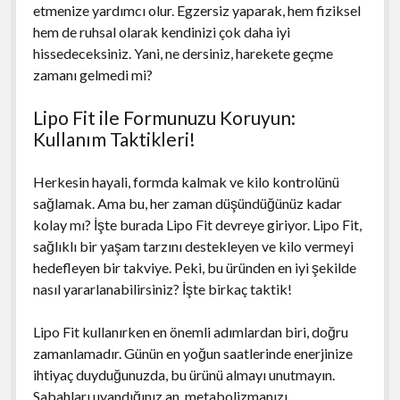
etmenize yardımcı olur. Egzersiz yaparak, hem fiziksel
hem de ruhsal olarak kendinizi çok daha iyi
hissedeceksiniz. Yani, ne dersiniz, harekete geçme
zamanı gelmedi mi?
Lipo Fit ile Formunuzu Koruyun:
Kullanım Taktikleri!
Herkesin hayali, formda kalmak ve kilo kontrolünü
sağlamak. Ama bu, her zaman düşündüğünüz kadar
kolay mı? İşte burada Lipo Fit devreye giriyor. Lipo Fit,
sağlıklı bir yaşam tarzını destekleyen ve kilo vermeyi
hedefleyen bir takviye. Peki, bu üründen en iyi şekilde
nasıl yararlanabilirsiniz? İşte birkaç taktik!
Lipo Fit kullanırken en önemli adımlardan biri, doğru
zamanlamadır. Günün en yoğun saatlerinde enerjinize
ihtiyaç duyduğunuzda, bu ürünü almayı unutmayın.
Sabahları uyandığınız an, metabolizmanızı