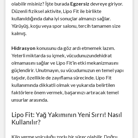
olabilir misiniz? İşte burada
Egzersiz
devreye giriyor.
Düzenli fiziksel aktivite, Lipo Fit ile birlikte
kullanıldığında daha iyi sonuçlar almanızı sağlar.
Yürüyüş, koşu veya spor salonu, tercih tamamen size
kalmış.
Hidrasyon
konusunu da göz ardı etmemek lazım.
Yeterli miktarda su içmek, vücudunuzundehidrat
olmamasını sağlar ve Lipo Fit’in etki mekanizmasını
güçlendirir. Unutmayın, su vücudumuzun en temel yapı
taşıdır, özellikle de zayıflama sürecinde. Lipo Fit
kullanımında dikkatli olmak ve yukarıda belirtilen
faktörlere önem vermek, başarınızı artıracak temel
unsurlar arasında.
Lipo Fit: Yağ Yakımının Yeni Sırrı! Nasıl
Kullanılır?
Kilo verme yolculuğu zorlu bir süreç olabilir. Doğru