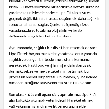
kullanırken yeterli su içmek, etkisini artırmak açısından
kritik. Su, metabolizmayı hızlandırır ve detoks sürecine
yardımcı olur. Mesele, sadece Lipo Fit alıp suyu es
geçmek değil; ikisini bir arada düşünmek, daha sağlıklı
sonuçlar almanızı sağlar. Çünkü, su içmediğinizde
vücudunuzda su tutulumu oluşabilir ve bu da
düşünmekten çok korkutucu bir durum!
Aynı zamanda,
sağlıklı bir diyet
benimsemek de şart.
Lipo Fit tek başına mucizeler yaratmaz; onun yanında
sağlıklı ve dengeli bir beslenme sistemi kurmanız
gerekecek. Fast food ve işlenmiş gıdalardan uzak
durmak, sebze ve meyve tüketimini artırmak, bu
processin önemli bir parçası. Unutmayın, iyi beslenme
olmadan, aldığınız takviyenin etkisi sınırlı kalabilir.
Son olarak,
düzenli egzersiz yapmalısınız
. Lipo Fit’i
alıp koltukta oturmak yeterli değil. Hareket etmek,
yağ yakımını hızlandırır ve fit bir görünüm elde