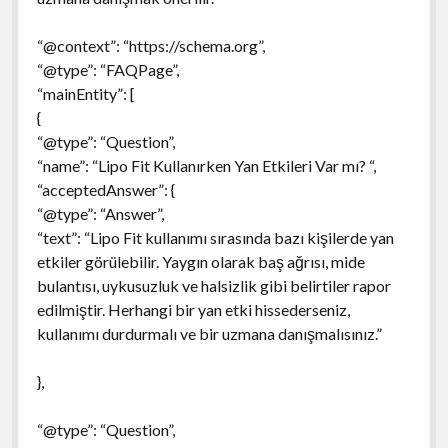
“@context”: “https://schema.org”,
“@type”: “FAQPage”,
“mainEntity”: [
{
“@type”: “Question”,
“name”: “Lipo Fit Kullanırken Yan Etkileri Var mı? “,
“acceptedAnswer”: {
“@type”: “Answer”,
“text”: “Lipo Fit kullanımı sırasında bazı kişilerde yan
etkiler görülebilir. Yaygın olarak baş ağrısı, mide
bulantısı, uykusuzluk ve halsizlik gibi belirtiler rapor
edilmiştir. Herhangi bir yan etki hissederseniz,
kullanımı durdurmalı ve bir uzmana danışmalısınız.”
},
“@type”: “Question”,