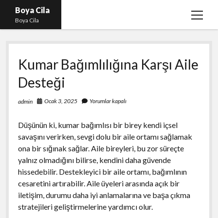
Boya Cila
menüy
Boya Cila
aç
En İyi Tiktok Takipçi Hilesi
Kumar Bağımlılığına Karşı Aile
Liste
Desteği
Parasız Instagram Türk Takipçi Hilesi
Sayfa Listesi
Ocak 3, 2025
Yorumlar kapalı
admin
Shorts Abone Arttırma Hilesi Parasız
Düşünün ki, kumar bağımlısı bir birey kendi içsel
savaşını verirken, sevgi dolu bir aile ortamı sağlamak
ona bir sığınak sağlar. Aile bireyleri, bu zor süreçte
yalnız olmadığını bilirse, kendini daha güvende
hissedebilir. Destekleyici bir aile ortamı, bağımlının
cesaretini artırabilir. Aile üyeleri arasında açık bir
iletişim, durumu daha iyi anlamalarına ve başa çıkma
stratejileri geliştirmelerine yardımcı olur.