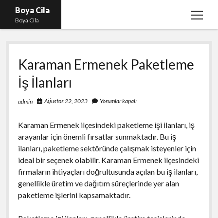
Boya Cila
menüy
Boya Cila
aç
En İyi Tiktok Takipçi Hilesi
Karaman Ermenek Paketleme
Liste
İş İlanları
Parasız Instagram Türk Takipçi Hilesi
Sayfa Listesi
Ağustos 22, 2023
Yorumlar kapalı
admin
Shorts Abone Arttırma Hilesi Parasız
Karaman Ermenek ilçesindeki paketleme işi ilanları, iş
arayanlar için önemli fırsatlar sunmaktadır. Bu iş
ilanları, paketleme sektöründe çalışmak isteyenler için
ideal bir seçenek olabilir. Karaman Ermenek ilçesindeki
firmaların ihtiyaçları doğrultusunda açılan bu iş ilanları,
genellikle üretim ve dağıtım süreçlerinde yer alan
paketleme işlerini kapsamaktadır.