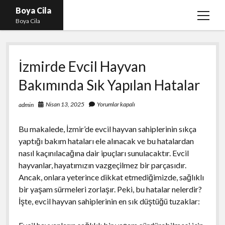
Boya Cila
menüy
Boya Cila
aç
En İyi Tiktok Takipçi Hilesi
İzmirde Evcil Hayvan
Liste
Bakımında Sık Yapılan Hatalar
Parasız Instagram Türk Takipçi Hilesi
Sayfa Listesi
Nisan 13, 2025
Yorumlar kapalı
admin
Shorts Abone Arttırma Hilesi Parasız
Bu makalede, İzmir’de evcil hayvan sahiplerinin sıkça
yaptığı bakım hataları ele alınacak ve bu hatalardan
nasıl kaçınılacağına dair ipuçları sunulacaktır. Evcil
hayvanlar, hayatımızın vazgeçilmez bir parçasıdır.
Ancak, onlara yeterince dikkat etmediğimizde, sağlıklı
bir yaşam sürmeleri zorlaşır. Peki, bu hatalar nelerdir?
İşte, evcil hayvan sahiplerinin en sık düştüğü tuzaklar: