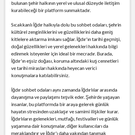
bulunan şehir halkının yerel ve ulusal düzeyde iletişim
kurabileceği bir platform sunmaktadır.
Sıcakkanlı İğdır halkıyla dolu bu sohbet odaları, şehrin
kültürel zenginliklerini ve güzelliklerini daha geniş
kitlelere aktarma imkanı sağlar. İğdır'ın tarihi geçmişi,
doğal güzellikleri ve yerel gelenekleri hakkında bilgi
edinmek isteyenler için ideal bir mecradır. Burada,
İğdır'ın eşsiz doğası, koruma altındaki kuş cennetleri
ve tarihi mirasları hakkında heyecan verici
konuşmalara katılabilirsiniz.
İğdır sohbet odaları aynı zamanda İğdırlılar arasında
dayanışma ve paylaşımı teşvik eder. Şehirde yaşayan
insanlar, bu platformda bir araya gelerek günlük
hayatın stresinden uzaklaşır ve samimi ilişkiler kurar.
İğdırlıların gelenekleri, mutfağı, festivalleri ve günlük
yaşamına dair konuşmalar, diğer kullanıcıları da
meraklandırır ve İğdır'ı daha yakından tanımak