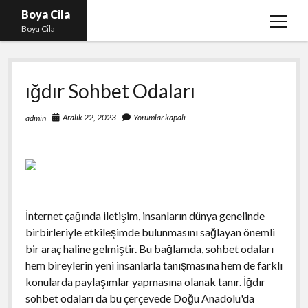
Boya Cila
menüy
Boya Cila
aç
En İyi Tiktok Takipçi Hilesi
ığdır Sohbet Odaları
Liste
Parasız Instagram Türk Takipçi Hilesi
Aralık 22, 2023
Yorumlar kapalı
admin
Sayfa Listesi
Shorts Abone Arttırma Hilesi Parasız
İnternet çağında iletişim, insanların dünya genelinde
birbirleriyle etkileşimde bulunmasını sağlayan önemli
bir araç haline gelmiştir. Bu bağlamda, sohbet odaları
hem bireylerin yeni insanlarla tanışmasına hem de farklı
konularda paylaşımlar yapmasına olanak tanır. İğdır
sohbet odaları da bu çerçevede Doğu Anadolu'da