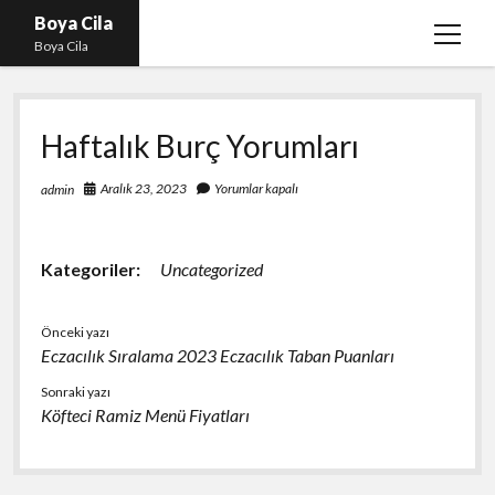
Boya Cila
menüy
Boya Cila
aç
En İyi Tiktok Takipçi Hilesi
Haftalık Burç Yorumları
Liste
Parasız Instagram Türk Takipçi Hilesi
Aralık 23, 2023
Yorumlar kapalı
admin
Sayfa Listesi
Shorts Abone Arttırma Hilesi Parasız
Kategoriler:
Uncategorized
Önceki yazı
Eczacılık Sıralama 2023 Eczacılık Taban Puanları
Sonraki yazı
Köfteci Ramiz Menü Fiyatları