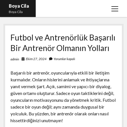
Boya Cila
menüy
Boya Cila
aç
En İyi Tiktok Takipçi Hilesi
Futbol ve Antrenörlük Başarılı
Liste
Bir Antrenör Olmanın Yolları
Parasız Instagram Türk Takipçi Hilesi
Sayfa Listesi
Ekim 27, 2024
Yorumlar kapalı
admin
Shorts Abone Arttırma Hilesi Parasız
Başarılı bir antrenör, oyuncularıyla etkili bir iletişim
kurmalıdır. Onların hislerini anlamak ve ihtiyaçlarına
yanıt vermek şart. Açık, samimi ve yapıcı bir diyalog,
güven ortamı oluşturur. Sadece oyun taktiklerini değil,
oyuncuların motivasyonunu da yönetmek kritik. Futbol
sadece bir oyun değil; aynı zamanda duygusal bir
yolculuk. Bu yüzden, bir antrenör olarak onları nasıl
hissettirdiğinizi unutmayın!