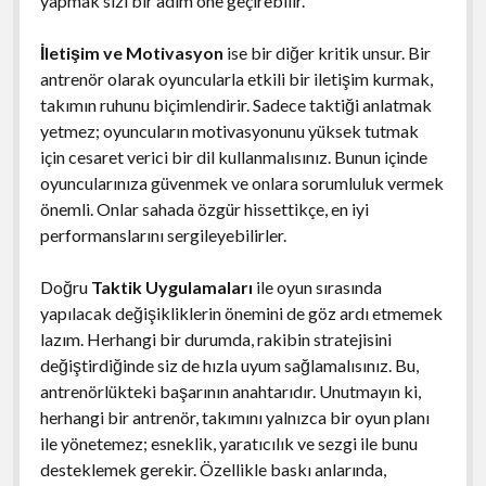
yapmak sizi bir adım öne geçirebilir.
İletişim ve Motivasyon
ise bir diğer kritik unsur. Bir
antrenör olarak oyuncularla etkili bir iletişim kurmak,
takımın ruhunu biçimlendirir. Sadece taktiği anlatmak
yetmez; oyuncuların motivasyonunu yüksek tutmak
için cesaret verici bir dil kullanmalısınız. Bunun içinde
oyuncularınıza güvenmek ve onlara sorumluluk vermek
önemli. Onlar sahada özgür hissettikçe, en iyi
performanslarını sergileyebilirler.
Doğru
Taktik Uygulamaları
ile oyun sırasında
yapılacak değişikliklerin önemini de göz ardı etmemek
lazım. Herhangi bir durumda, rakibin stratejisini
değiştirdiğinde siz de hızla uyum sağlamalısınız. Bu,
antrenörlükteki başarının anahtarıdır. Unutmayın ki,
herhangi bir antrenör, takımını yalnızca bir oyun planı
ile yönetemez; esneklik, yaratıcılık ve sezgi ile bunu
desteklemek gerekir. Özellikle baskı anlarında,