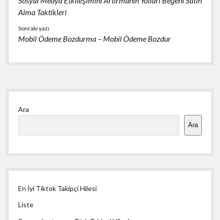
Sosyal Medya Etkileşimini Artırmanın Yolları Beğeni Satın
Alma Taktikleri
Sonraki yazı
Mobil Ödeme Bozdurma – Mobil Ödeme Bozdur
Yan
Ara
Menü
Ara
En İyi Tiktok Takipçi Hilesi
Liste