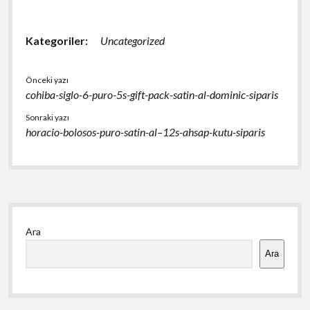
Kategoriler:
Uncategorized
Önceki yazı
cohiba-siglo-6-puro-5s-gift-pack-satin-al-dominic-siparis
Sonraki yazı
horacio-bolosos-puro-satin-al–12s-ahsap-kutu-siparis
Yan
Ara
Menü
Ara