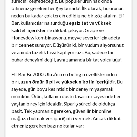
sürecini keşfedeceğiz. Bu popüler ürün hakkında
bilmeniz gereken her şey burada! İlk olarak, bu ürünün
neden bu kadar çok tercih edildiğine bir göz atalım. Elf
Bar, kullanıcılarına sunduğu
eşsiz tat
ve
yüksek
kaliteli içerikler
ile dikkat çekiyor. Grape ve
Honeydew kombinasyonu, meyve severler için adeta
bir
cennet
sunuyor. Düşünün ki, bir yudum alıyorsunuz
ve anında tazelik hissi kaplıyor sizi. Bu, sadece bir
buhar deneyimi değil, aynı zamanda bir tat yolculuğu!
Elf Bar Bc7000 Ultra’nın en belirgin özelliklerinden
biri,
uzun ömürlü pil
ve
yüksek nikotin içeriği
dir. Bu
sayede, gün boyu kesintisiz bir deneyim yaşamak
mümkün. Ürün, kullanıcı dostu tasarımı sayesinde her
yaştan birey için idealdir. Sipariş süreci de oldukça
basit. Tek yapmanız gereken, güvenilir bir online
mağaza bulmak ve siparişinizi vermek. Ancak dikkat
etmeniz gereken bazı noktalar var: