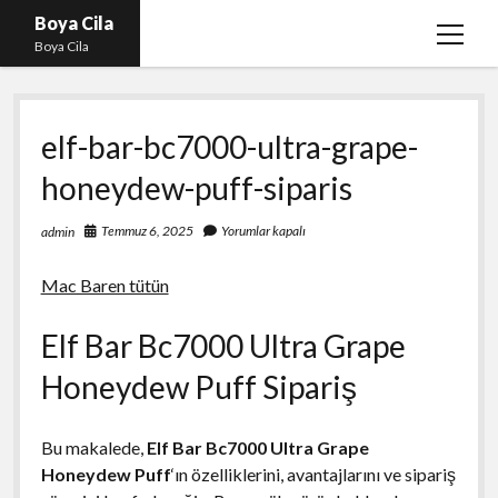
Boya Cila
menüy
Boya Cila
aç
En İyi Tiktok Takipçi Hilesi
elf-bar-bc7000-ultra-grape-
Liste
honeydew-puff-siparis
Parasız Instagram Türk Takipçi Hilesi
Sayfa Listesi
Temmuz 6, 2025
Yorumlar kapalı
admin
Shorts Abone Arttırma Hilesi Parasız
Mac Baren tütün
Elf Bar Bc7000 Ultra Grape
Honeydew Puff Sipariş
Bu makalede,
Elf Bar Bc7000 Ultra Grape
Honeydew Puff
‘ın özelliklerini, avantajlarını ve sipariş