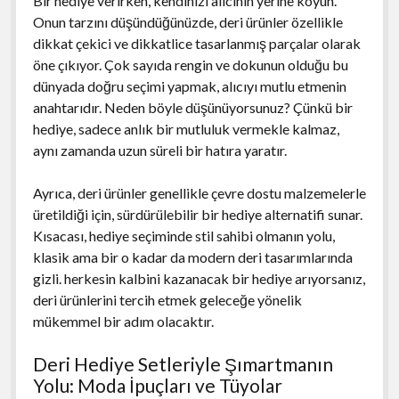
Bir hediye verirken, kendinizi alıcının yerine koyun.
Onun tarzını düşündüğünüzde, deri ürünler özellikle
dikkat çekici ve dikkatlice tasarlanmış parçalar olarak
öne çıkıyor. Çok sayıda rengin ve dokunun olduğu bu
dünyada doğru seçimi yapmak, alıcıyı mutlu etmenin
anahtarıdır. Neden böyle düşünüyorsunuz? Çünkü bir
hediye, sadece anlık bir mutluluk vermekle kalmaz,
aynı zamanda uzun süreli bir hatıra yaratır.
Ayrıca, deri ürünler genellikle çevre dostu malzemelerle
üretildiği için, sürdürülebilir bir hediye alternatifi sunar.
Kısacası, hediye seçiminde stil sahibi olmanın yolu,
klasik ama bir o kadar da modern deri tasarımlarında
gizli. herkesin kalbini kazanacak bir hediye arıyorsanız,
deri ürünlerini tercih etmek geleceğe yönelik
mükemmel bir adım olacaktır.
Deri Hediye Setleriyle Şımartmanın
Yolu: Moda İpuçları ve Tüyolar