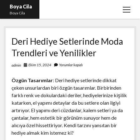
Boya Cila
menüy
Boya Cila
aç
En İyi Tiktok Takipçi Hilesi
Deri Hediye Setlerinde Moda
Liste
Trendleri ve Yenilikler
Parasız Instagram Türk Takipçi Hilesi
Sayfa Listesi
Ekim 15, 2024
Yorumlar kapalı
admin
Shorts Abone Arttırma Hilesi Parasız
Özgün Tasarımlar
: Deri hediye setlerinde dikkat
çeken unsurlardan biri özgün tasarımlar. Birbirinden
farklı renk ve dokulardaki deriler, hediyelerinize kişilik
katarken, el yapımı detaylar da bu setlere olan ilgiyi
artırıyor. El yapımı deri cüzdanlar, kalem setleri ya da
çantalar, hem estetik bir görünüm sunuyor hem de
alıcıya özel hissettiriyor. Kendi tarzını yansıtan bir
hediye almak kim istemez ki?