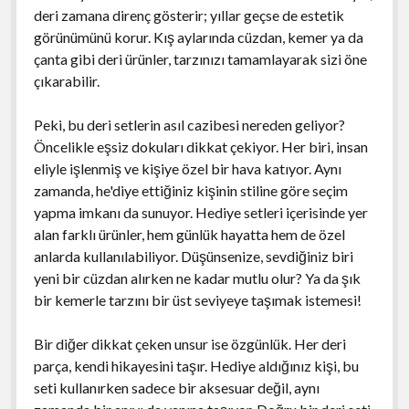
deri zamana direnç gösterir; yıllar geçse de estetik
görünümünü korur. Kış aylarında cüzdan, kemer ya da
çanta gibi deri ürünler, tarzınızı tamamlayarak sizi öne
çıkarabilir.
Peki, bu deri setlerin asıl cazibesi nereden geliyor?
Öncelikle eşsiz dokuları dikkat çekiyor. Her biri, insan
eliyle işlenmiş ve kişiye özel bir hava katıyor. Aynı
zamanda, he'diye ettiğiniz kişinin stiline göre seçim
yapma imkanı da sunuyor. Hediye setleri içerisinde yer
alan farklı ürünler, hem günlük hayatta hem de özel
anlarda kullanılabiliyor. Düşünsenize, sevdiğiniz biri
yeni bir cüzdan alırken ne kadar mutlu olur? Ya da şık
bir kemerle tarzını bir üst seviyeye taşımak istemesi!
Bir diğer dikkat çeken unsur ise özgünlük. Her deri
parça, kendi hikayesini taşır. Hediye aldığınız kişi, bu
seti kullanırken sadece bir aksesuar değil, aynı