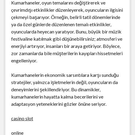
Kumarhaneler, oyun temalarını değiştirerek ve
çevrimdışı etkinlikler düzenleyerek, oyuncuların ilgisini
çekmeyi başarıyor. Örneğin, belirli tatil dönemlerinde
ya da özel günlerde düzenlenen temalı etkinlikler,
oyuncularda heyecan yaratıyor. Bunu, büyük bir müzik
festivaline katılmak gibi düşünebilirsiniz; atmosferi ve
enerjiyi artırıyor, insanları bir araya getiriyor. Böylece,
zor zamanlarda bile müşterilerin kayıpları hissetmeleri
engelleniyor.
Kumarhanelerin ekonomik sarsıntılara karşı sunduğu
stratejiler, yalnızca işletmelerin değil, oyuncuların da
deneyimlerini şekillendiriyor. Bu dinamikler,
kumarhanelerin hayatta kalma becerilerini ve
adaptasyon yeteneklerini gözler önüne seriyor.
casino slot
online