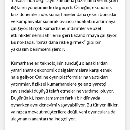
masalarında değil, aynı zamanda pazarlama ve müşteri
ilişkileri yönetiminde de geçerli. Örneğin, ekonomik
kriz dönemlerinde, kumarhaneler daha çekici bonuslar
ve kampanyalar sunarak oyuncu sadakatini artırmaya
çalışıyor. Birçok kumarhane, indirimler ve özel
etkinlikler ile misafirlerini geri kazandırmaya çalışıyor.
Bu noktada, “biraz daha riske girmek” gibi bir
yaklaşım benimsemişlerdir.
Kumarhaneler, teknolojinin sunduğu olanaklardan
yararlanarak ekonomik dalgalanmalara karşı esnek
hale geliyor. Online oyun platformlarına yaptıkları
yatırımlar, fiziksel kumarhanelere gelen ziyaretçi
sayısındaki düşüşü telafi etmelerine yardımcı oluyor.
Düşünün ki, insan tamamen farklı bir dünyada
oynarken aynı deneyimi yaşayabiliyor. Bu tür yenilikler,
yalnızca mevcut müşterilere değil, yeni oyunculara da
ulaşmanın anahtarı haline geliyor.