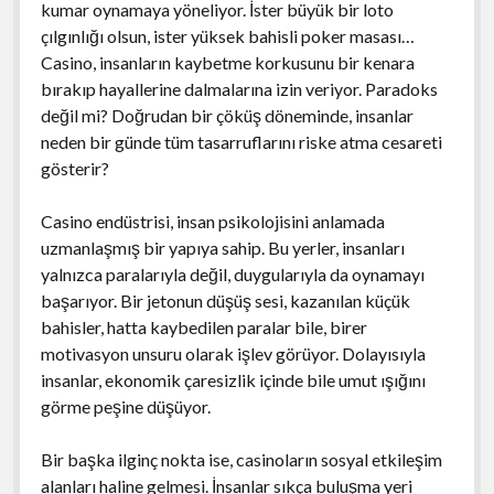
kumar oynamaya yöneliyor. İster büyük bir loto
çılgınlığı olsun, ister yüksek bahisli poker masası…
Casino, insanların kaybetme korkusunu bir kenara
bırakıp hayallerine dalmalarına izin veriyor. Paradoks
değil mi? Doğrudan bir çöküş döneminde, insanlar
neden bir günde tüm tasarruflarını riske atma cesareti
gösterir?
Casino endüstrisi, insan psikolojisini anlamada
uzmanlaşmış bir yapıya sahip. Bu yerler, insanları
yalnızca paralarıyla değil, duygularıyla da oynamayı
başarıyor. Bir jetonun düşüş sesi, kazanılan küçük
bahisler, hatta kaybedilen paralar bile, birer
motivasyon unsuru olarak işlev görüyor. Dolayısıyla
insanlar, ekonomik çaresizlik içinde bile umut ışığını
görme peşine düşüyor.
Bir başka ilginç nokta ise, casinoların sosyal etkileşim
alanları haline gelmesi. İnsanlar sıkça buluşma yeri