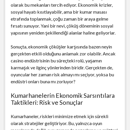
olarak bu mekanları tercih ediyor. Ekonomik krizler,
sosyal hayatı kısıtlayabilir, ama bir kumar masası
etrafında toplanmak, çoğu zaman bir araya gelme
fırsatı sunuyor. Yani bir nevi, çöküş döneminin sosyal
yapısının yeniden şekillendiği alanlar haline geliyorlar.
Sonuçta, ekonomik çöküşler karşısında bazen neyin
gerçekten etkili olduğunu anlamak zor olabilir. Ancak
casino endüstrisinin bu süreçteki rolü, yaşamın
karmaşık ve ilginç yönlerinden biridir. Gerçekten de,
oyuncular her zaman risk almayı mı seçiyor, yoksa bu
endüstri onları buna mı zorluyor?
Kumarhanelerin Ekonomik Sarsıntılara
Taktikleri: Risk ve Sonuçlar
Kumarhaneler, riskleri minimize etmek için sürekli
olarak stratejiler geliştiriyor. Bu, yalnızca oyun