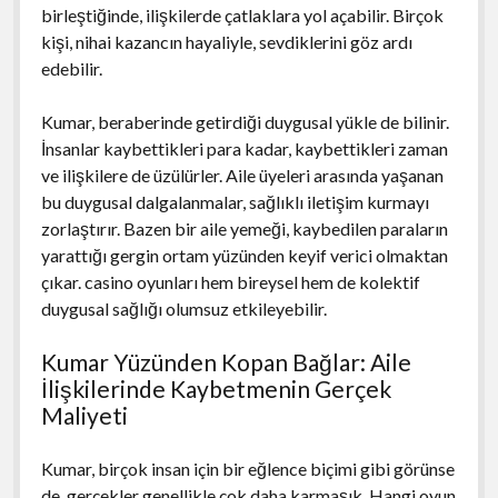
birleştiğinde, ilişkilerde çatlaklara yol açabilir. Birçok
kişi, nihai kazancın hayaliyle, sevdiklerini göz ardı
edebilir.
Kumar, beraberinde getirdiği duygusal yükle de bilinir.
İnsanlar kaybettikleri para kadar, kaybettikleri zaman
ve ilişkilere de üzülürler. Aile üyeleri arasında yaşanan
bu duygusal dalgalanmalar, sağlıklı iletişim kurmayı
zorlaştırır. Bazen bir aile yemeği, kaybedilen paraların
yarattığı gergin ortam yüzünden keyif verici olmaktan
çıkar. casino oyunları hem bireysel hem de kolektif
duygusal sağlığı olumsuz etkileyebilir.
Kumar Yüzünden Kopan Bağlar: Aile
İlişkilerinde Kaybetmenin Gerçek
Maliyeti
Kumar, birçok insan için bir eğlence biçimi gibi görünse
de, gerçekler genellikle çok daha karmaşık. Hangi oyun