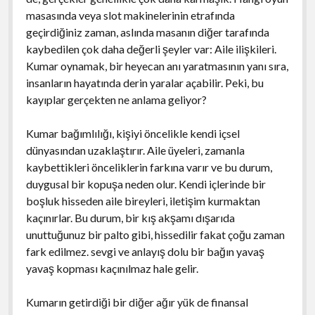
masasında veya slot makinelerinin etrafında
geçirdiğiniz zaman, aslında masanın diğer tarafında
kaybedilen çok daha değerli şeyler var: Aile ilişkileri.
Kumar oynamak, bir heyecan anı yaratmasının yanı sıra,
insanların hayatında derin yaralar açabilir. Peki, bu
kayıplar gerçekten ne anlama geliyor?
Kumar bağımlılığı, kişiyi öncelikle kendi içsel
dünyasından uzaklaştırır. Aile üyeleri, zamanla
kaybettikleri önceliklerin farkına varır ve bu durum,
duygusal bir kopuşa neden olur. Kendi içlerinde bir
boşluk hisseden aile bireyleri, iletişim kurmaktan
kaçınırlar. Bu durum, bir kış akşamı dışarıda
unuttuğunuz bir palto gibi, hissedilir fakat çoğu zaman
fark edilmez. sevgi ve anlayış dolu bir bağın yavaş
yavaş kopması kaçınılmaz hale gelir.
Kumarın getirdiği bir diğer ağır yük de finansal