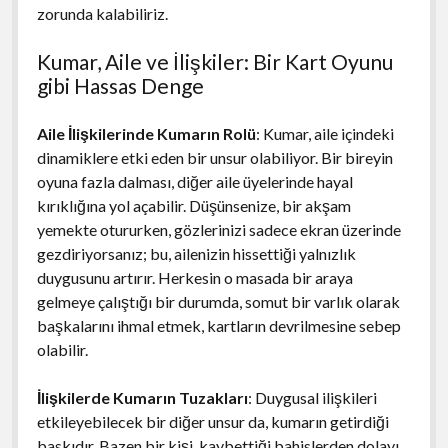
zorunda kalabiliriz.
Kumar, Aile ve İlişkiler: Bir Kart Oyunu
gibi Hassas Denge
Aile İlişkilerinde Kumarın Rolü
: Kumar, aile içindeki
dinamiklere etki eden bir unsur olabiliyor. Bir bireyin
oyuna fazla dalması, diğer aile üyelerinde hayal
kırıklığına yol açabilir. Düşünsenize, bir akşam
yemekte otururken, gözlerinizi sadece ekran üzerinde
gezdiriyorsanız; bu, ailenizin hissettiği yalnızlık
duygusunu artırır. Herkesin o masada bir araya
gelmeye çalıştığı bir durumda, somut bir varlık olarak
başkalarını ihmal etmek, kartların devrilmesine sebep
olabilir.
İlişkilerde Kumarın Tuzakları
: Duygusal ilişkileri
etkileyebilecek bir diğer unsur da, kumarın getirdiği
baskıdır. Bazen bir kişi, kaybettiği bahislerden dolayı