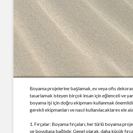
Boyama projelerine başlamak, ev veya ofis dekoras
tasarlamak isteyen birçok insan için eğlenceli ve yar
boyama işi için doğru ekipmanı kullanmak önemlidi
gerekli ekipmanları ve nasıl kullanılacaklarını ele al
1. Fırçalar: Boyama fırçaları, her türlü boyama proje
ve boyutuna bağlıdır. Genel olarak, daha küçük fırç