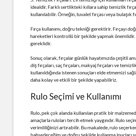
idealdir. Farklı sertlikteki kıllara sahip temizlik fırç
kullanılabilir. Örneğin, tuvalet fırçası veya bulaşık fı
Fırça kullanımı, doğru tekniği gerektirir. Fırçayı d
hareketleri kontrollü bir şekilde yapmak önemlidir. 
gereklidir.
Sonuç olarak, fırçalar günlük hayatımızda çeşitli ama
diş fırçaları, saç fırçaları, makyaj fırçaları ve temizlik
kullanıldığında istenen sonuçları elde etmemizi sağla
daha kolay ve etkili bir şekilde yapabiliriz.
Rulo Seçimi ve Kullanımı
Rulo, pek çok alanda kullanılan pratik bir malzemedi
amaçlarla ruloları tercih etmek yaygındır. Rulo seçimi
verimliliğinizi artırabilir. Bu makalede, rulo seçer
bahsedeceğim ve doğru şekilde kullanma ipuçları 