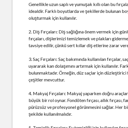
Genellikle uzun saplı ve yumuşak kıllı olan bu fırça
idealdir. Farklı boyutlarda ve şekillerde bulunan boy
oluşturmak için kullanılır.
2. Diş Fırçaları: Diş sağlığına önem vermek için gün
fırçaları, dişlerimizi temizlemek ve plakları gidermek 
tavsiye edilir, çünkü sert kıllar diş etlerine zarar vere
3. Saç Fırçaları: Saç bakımında kullanılan fırçalar, 
uyararak kan dolaşımını artırmak için kullanılır. Farklı
bulunmaktadır. Örneğin, düz saçlar için düzleştirici fır
çeşitler mevcuttur.
4. Makyaj Fırçaları: Makyaj yaparken doğru araçlar
büyük bir rol oynar. Fondöten fırçası, allık fırçası, fa
pürüzsüz ve profesyonel görünmesini sağlar. Her bir 
şekilde kullanılmalıdır.
5. Temizlik Fırçaları: Ev temizliği için kullanılan fır