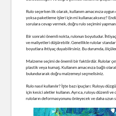
Rulo seçerken ilk olarak, kullanım amacınıza uygun o
yoksa paketleme işleri için mi kullanacaksınız? End
sorulara cevap vermek, doğru rulo seçimini yapmanı
Bir sonraki önemli nokta, rulonun boyutudur. İhtiyaç
ve maliyetleri düşürebilir. Genellikle rulolar stand
boyutlara ihtiyaç duyabilirsiniz. Bu durumda, ölçüle
Malzeme seçimi de önemli bir faktördür. Rulolar çeş
plastik veya kumaş. Kullanım amacınıza bağlı olarak,
bulundurarak doğru malzemeyi seçmelisiniz.
Rulo nasıl kullanılır? İşte bazı ipuçları: Ruloyu düz
için kesici aletler kullanın. Ayrıca, ruloyu düzenli 
ruloların deformasyonunu önleyecek ve daha uzun s