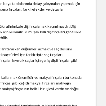
lar, boya tablolarında detay çalışmaları yapmak için
ama fırçaları, farklı efektler ve detaylar
lük rutinimizde diş fırçalamak kaçınılmazdır. Diş
için kullanılır. Yumuşak kıllı diş fırçaları genellikle
bilir.
saçları tararken düğümleri açmak ve saç derisini
 saç türleri için farklı tipte saç fırçaları
çalar, kıvırcık saçlar için geniş dişli fırçalar gibi
 kullanmak önemlidir ve makyaj fırçaları bu konuda
r fırçası gibi çeşitli makyaj fırçaları, makyajın
makyaj fırçasının belirli bir işlevi vardır ve doğru
çalar, yüzeyleri temizlemek ve kirleri gidermek için