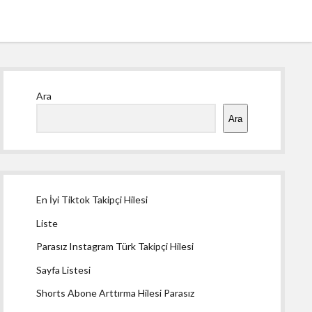
Yan
Ara
Menü
Ara
En İyi Tiktok Takipçi Hilesi
Liste
Parasız Instagram Türk Takipçi Hilesi
Sayfa Listesi
Shorts Abone Arttırma Hilesi Parasız