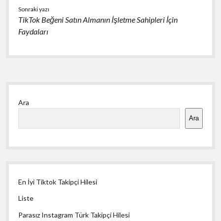
Sonraki yazı
TikTok Beğeni Satın Almanın İşletme Sahipleri İçin
Faydaları
Yan
Ara
Menü
Ara
En İyi Tiktok Takipçi Hilesi
Liste
Parasız Instagram Türk Takipçi Hilesi