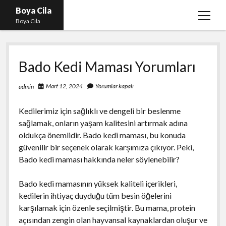
Boya Cila
menüy
Boya Cila
aç
En İyi Tiktok Takipçi Hilesi
Bado Kedi Maması Yorumları
Liste
Parasız Instagram Türk Takipçi Hilesi
Mart 12, 2024
Yorumlar kapalı
admin
Sayfa Listesi
Kedilerimiz için sağlıklı ve dengeli bir beslenme
Shorts Abone Arttırma Hilesi Parasız
sağlamak, onların yaşam kalitesini artırmak adına
oldukça önemlidir. Bado kedi maması, bu konuda
güvenilir bir seçenek olarak karşımıza çıkıyor. Peki,
Bado kedi maması hakkında neler söylenebilir?
Bado kedi mamasının yüksek kaliteli içerikleri,
kedilerin ihtiyaç duyduğu tüm besin öğelerini
karşılamak için özenle seçilmiştir. Bu mama, protein
açısından zengin olan hayvansal kaynaklardan oluşur ve