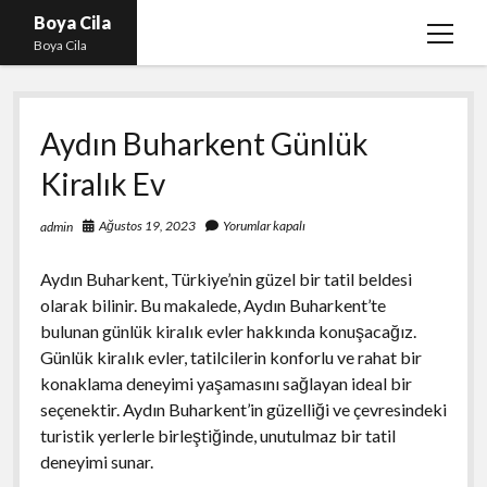
Boya Cila
menüy
Boya Cila
aç
En İyi Tiktok Takipçi Hilesi
Aydın Buharkent Günlük
Liste
Kiralık Ev
Parasız Instagram Türk Takipçi Hilesi
Sayfa Listesi
Ağustos 19, 2023
Yorumlar kapalı
admin
Shorts Abone Arttırma Hilesi Parasız
Aydın Buharkent, Türkiye’nin güzel bir tatil beldesi
olarak bilinir. Bu makalede, Aydın Buharkent’te
bulunan günlük kiralık evler hakkında konuşacağız.
Günlük kiralık evler, tatilcilerin konforlu ve rahat bir
konaklama deneyimi yaşamasını sağlayan ideal bir
seçenektir. Aydın Buharkent’in güzelliği ve çevresindeki
turistik yerlerle birleştiğinde, unutulmaz bir tatil
deneyimi sunar.