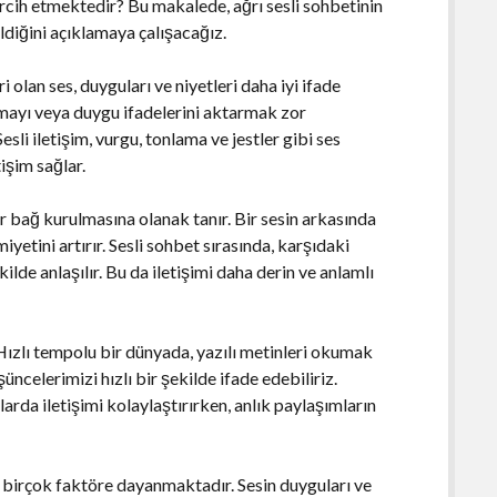
tercih etmektedir? Bu makalede, ağrı sesli sohbetinin
ldiğini açıklamaya çalışacağız.
i olan ses, duyguları ve niyetleri daha iyi ifade
amayı veya duygu ifadelerini aktarmak zor
esli iletişim, vurgu, tonlama ve jestler gibi ses
tişim sağlar.
ir bağ kurulmasına olanak tanır. Bir sesin arkasında
yetini artırır. Sesli sohbet sırasında, karşıdaki
ilde anlaşılır. Bu da iletişimi daha derin ve anlamlı
Hızlı tempolu bir dünyada, yazılı metinleri okumak
üncelerimizi hızlı bir şekilde ifade edebiliriz.
arda iletişimi kolaylaştırırken, anlık paylaşımların
iği birçok faktöre dayanmaktadır. Sesin duyguları ve