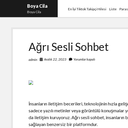
Boya Cila
En İyi Tiktok Takipçi Hilesi
Liste
Paras
Boya Cila
Ağrı Sesli Sohbet
Aralık 22, 2023
Yorumlar kapalı
admin
İnsanların iletişim becerileri, teknolojinin hızla gel
sadece yazılı metinler veya görüntülü konuşmalar yo
da iletişim kuruyoruz. Ağrı sesli sohbet, insanların
sağlayan benzersiz bir platformdur.