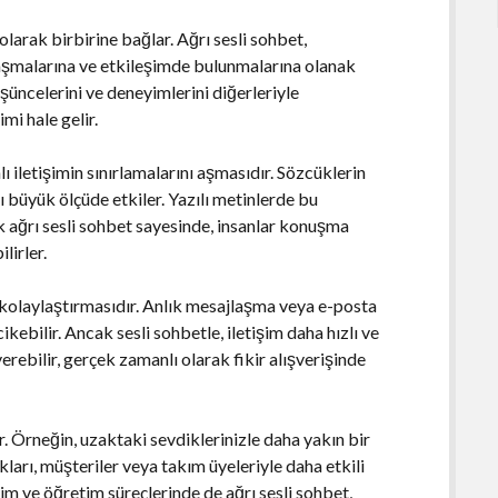
 olarak birbirine bağlar. Ağrı sesli sohbet,
jlaşmalarına ve etkileşimde bulunmalarına olanak
düşüncelerini ve deneyimlerini diğerleriyle
mi hale gelir.
lı iletişimin sınırlamalarını aşmasıdır. Sözcüklerin
ı büyük ölçüde etkiler. Yazılı metinlerde bu
ak ağrı sesli sohbet sayesinde, insanlar konuşma
lirler.
i kolaylaştırmasıdır. Anlık mesajlaşma veya e-posta
cikebilir. Ancak sesli sohbetle, iletişim daha hızlı ve
verebilir, gerçek zamanlı olarak fikir alışverişinde
r. Örneğin, uzaktaki sevdiklerinizle daha yakın bir
kları, müşteriler veya takım üyeleriyle daha etkili
tim ve öğretim süreçlerinde de ağrı sesli sohbet,