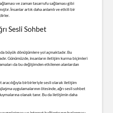
ı sağlaması ve zaman tasarrufu sağlaması gibi
ştır. İnsanlar artık daha anlamlı ve etkili bir
irler.
ğrı Sesli Sohbet
alanda büyük dönüşümlere yol açmaktadır. Bu
dır. Günümüzde, insanların iletişim kurma biçimleri
lamaları da bu değişimden etkilenen alanlardan
 aracılığıyla birbirleriyle sesli olarak iletişim
jlaşma uygulamalarının ötesinde, ağrı sesli sohbet
 duymalarına olanak tanır. Bu da iletişimin daha
ın yaygınlaşması ve internet bağlantısının hızlanması,