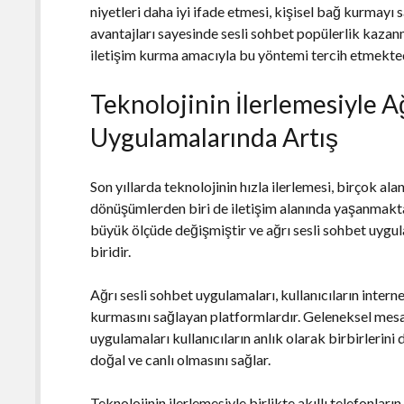
niyetleri daha iyi ifade etmesi, kişisel bağ kurmay
avantajları sayesinde sesli sohbet popülerlik kazanmı
iletişim kurma amacıyla bu yöntemi tercih etmekted
Teknolojinin İlerlemesiyle A
Uygulamalarında Artış
Son yıllarda teknolojinin hızla ilerlemesi, birçok 
dönüşümlerden biri de iletişim alanında yaşanmakta
büyük ölçüde değişmiştir ve ağrı sesli sohbet uygu
biridir.
Ağrı sesli sohbet uygulamaları, kullanıcıların internet
kurmasını sağlayan platformlardır. Geleneksel mesa
uygulamaları kullanıcıların anlık olarak birbirlerini
doğal ve canlı olmasını sağlar.
Teknolojinin ilerlemesiyle birlikte akıllı telefonlar