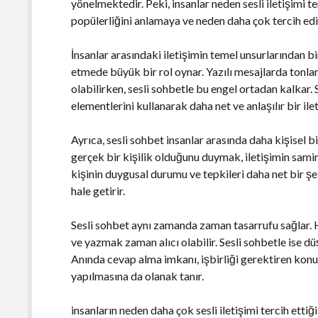
yönelmektedir. Peki, insanlar neden sesli iletişimi 
popülerliğini anlamaya ve neden daha çok tercih edi
İnsanlar arasındaki iletişimin temel unsurlarından bir
etmede büyük bir rol oynar. Yazılı mesajlarda tonl
olabilirken, sesli sohbetle bu engel ortadan kalkar. S
elementlerini kullanarak daha net ve anlaşılır bir ile
Ayrıca, sesli sohbet insanlar arasında daha kişisel b
gerçek bir kişilik olduğunu duymak, iletişimin samimi
kişinin duygusal durumu ve tepkileri daha net bir şek
hale getirir.
Sesli sohbet aynı zamanda zaman tasarrufu sağlar. 
ve yazmak zaman alıcı olabilir. Sesli sohbetle ise düş
Anında cevap alma imkanı, işbirliği gerektiren konul
yapılmasına da olanak tanır.
insanların neden daha çok sesli iletişimi tercih ett